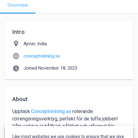
Overview
Intro
location_on
Ajmer, India
language
conceptrelining.se
watch_later
Joined November 18, 2023
About
Upptäck 
Conceptrelining.se
 roterande 
rörrengöringsverktyg, perfekt för de tuffa jobben! 
Vårt verktyg är hållbart, pålitligt och utformat för 
maximal effektivitet. Få jobbet gjort snabbare och 
Like most websites we use cookies to ensure that we give