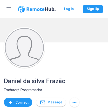
menu
Log In
Sign Up
Daniel da silva Frazão
Tradutor/ Programador
mail_outline
add
more_horiz
Message
Connect