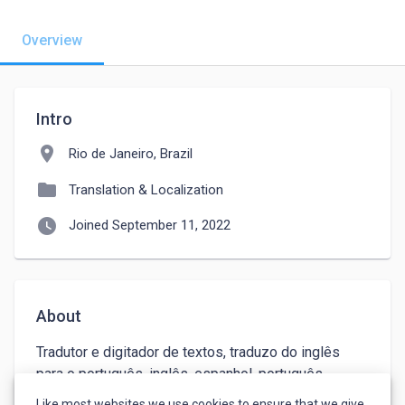
Overview
Intro
location_on
Rio de Janeiro, Brazil
folder
Translation & Localization
watch_later
Joined September 11, 2022
About
Tradutor e digitador de textos, traduzo do inglês 
para o português, inglês, espanhol, português 
portugal, tenho uma boa linguagem, e uma ótima 
Like most websites we use cookies to ensure that we give