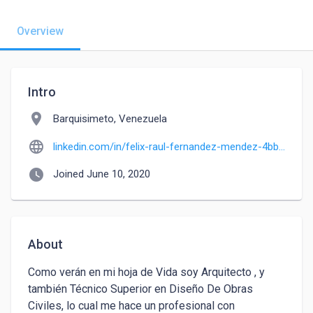
Overview
Intro
location_on
Barquisimeto, Venezuela
language
linkedin.com/in/felix-raul-fernandez-mendez-4bba3550
watch_later
Joined June 10, 2020
About
Como verán en mi hoja de Vida soy Arquitecto , y 
también Técnico Superior en Diseño De Obras 
Civiles, lo cual me hace un profesional con 