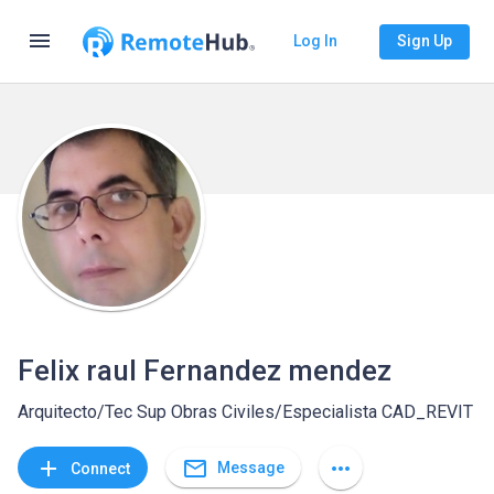
menu
Log In
Sign Up
Felix raul Fernandez mendez
Arquitecto/Tec Sup Obras Civiles/Especialista CAD_REVIT
mail_outline
add
more_horiz
Message
Connect