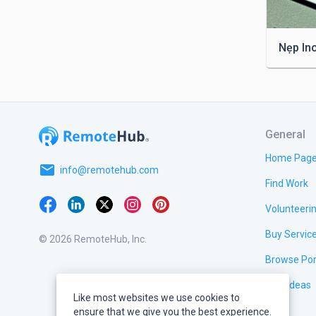
Đẹp: N
Dễ làm 
3. Các
General
Home Pag
email
info@remotehub.com
Find Work
Làm cử
Volunteeri
Tạo cá
Buy Servic
© 2026 RemoteHub, Inc.
phòng.

Browse Por
Tạo th
Test Ideas
phòng,
Like most websites we use cookies to
ensure that we give you the best experience.