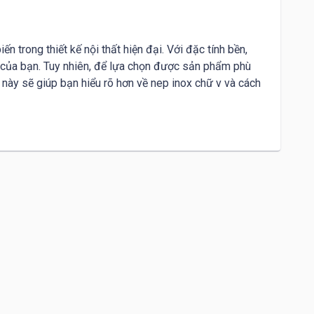
rong thiết kế nội thất hiện đại. Với đặc tính bền, 
 của bạn. Tuy nhiên, để lựa chọn được sản phẩm phù 
 này sẽ giúp bạn hiểu rõ hơn về nep inox chữ v và cách 
 phẩm này được gia công từ tấm inox hoặc cuộn inox 
ó cắt bằng máy CNC hoặc laser để các mảnh ghép lại 
họ cao.
