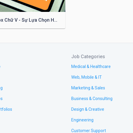
ep inox chữ v có bề mặt sáng bóng, mang đến vẻ đẹp sang trọng và
Nẹp Inox Chữ V - Sự Lựa Chọn Hoàn Hảo Cho Việc Trang Trí Nội Thất Nhà Bạn
sạch: Inox không dính bụi và dễ lau chùi, giúp tiết kiệm thời gian t
 ứng dụng của nep inox chữ v

Job Categories
e
Medical & Healthcare
Web, Mobile & IT
a ra vào: Nep inox chữ v được sử dụng để trang trí cửa ra vào để
ng
Marketing & Sales
c chi tiết tường phòng: Sản phẩm này có thể được sử dụng để tạo r
es
Business & Consulting
tfolios
Design & Creative
ành khung cửa kính hoặc ngăn phòng: Nep inox chữ v có thể đượ
Engineering
 giúp mang lại tính thẩm mỹ cho công trình.

Customer Support