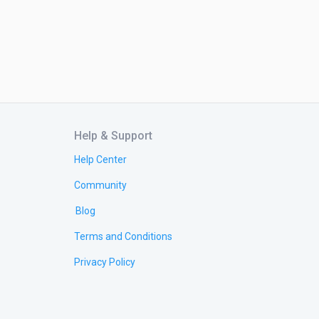
 tinh tế cho không gian.

rong việc vệ sinh.

Help & Support
Help Center
Community
 tạo nên điểm nhấn cho toàn bộ không gian.

Blog
a các họa tiết hoặc lớp che trang trí trên tường 
Terms and Conditions
Privacy Policy
c sử dụng để làm khung của cửa kính hoặc ngăn 