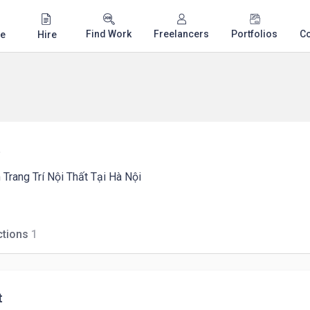
Find Work
Freelancers
Portfolios
C
e
Hire
e
rang Trí Nội Thất Tại Hà Nội
tions
1
t