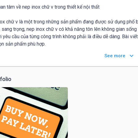
an tâm về nep inox chữ v trong thiết kế nội thất

ox chữ v là một trong những sản phẩm đang được sử dụng phổ biến t
 sang trọng, nep inox chữ v có khả năng tôn lên không gian sống
i yêu cầu của từng công trình không phải là điều dễ dàng. Bài viết
ọn sản phẩm phù hợp.

keyboard_arrow_down
See more
inox chữ v là gì?

ox chữ v hay còn gọi là thanh inox uốn cong theo hình chữ V. Sản
folio
i đã qua gia công uốn cong thành hình dạng theo yêu cầu, sau đ
ột chi tiết hoàn chỉnh.

 điểm của nep inox chữ v

nox được coi là một trong những loại kim loại bền nhất và có tuổi t