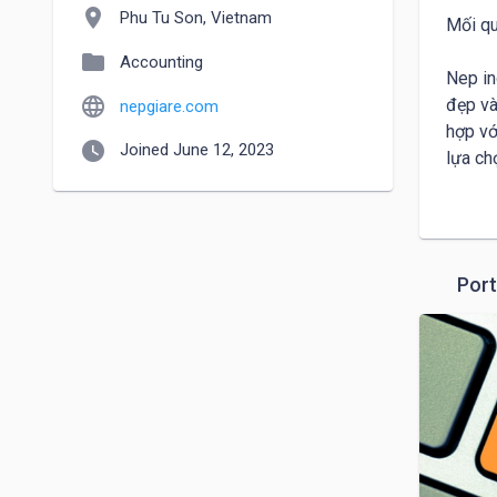
location_on
Phu Tu Son, Vietnam
Mối qu
folder
Accounting
Nep in
language
đẹp và
nepgiare.com
hợp vớ
watch_later
Joined June 12, 2023
lựa ch
1. Nep 
Nep in
Port
sau kh
thành m
2. Đặc
Bền: I