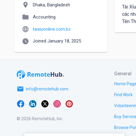
location_on
Dhaka, Bangladesh
Tài Xỉ
các nh
folder
Accounting
language
taixiuonline.com.bz
watch_later
Joined January 18, 2025
General
Home Pag
email
info@remotehub.com
Find Work
Volunteeri
Buy Servic
© 2026 RemoteHub, Inc.
Browse Por