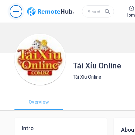
menu
search
Hom
Tài Xỉu Online
Tài Xỉu Online
Overview
Intro
Abou