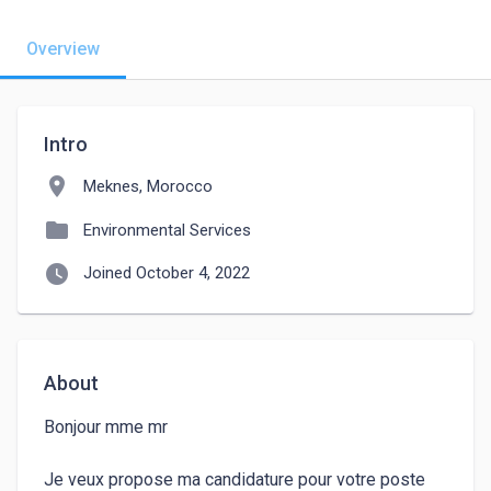
Overview
Intro
location_on
Meknes, Morocco
folder
Environmental Services
watch_later
Joined October 4, 2022
About
Bonjour mme mr 

Je veux propose ma candidature pour votre poste 