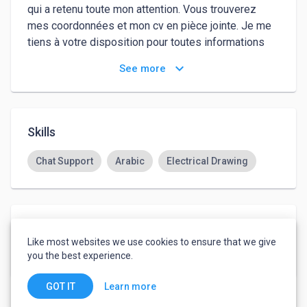
qui a retenu toute mon attention. Vous trouverez 
mes coordonnées et mon cv en pièce jointe. Je me 
tiens à votre disposition pour toutes informations 
complémentaires. 

keyboard_arrow_down
See more
Bien cordialement !!
Skills
Chat Support
Arabic
Electrical Drawing
Languages
Like most websites we use cookies to ensure that we give
English
-
Intermediate
you the best experience.
Learn more
GOT IT