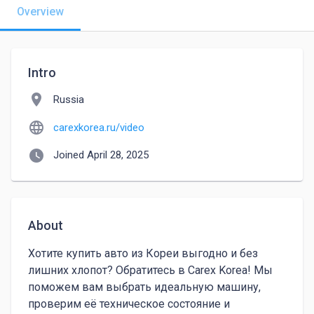
Overview
Intro
location_on
Russia
language
carexkorea.ru/video
watch_later
Joined April 28, 2025
About
Хотите купить авто из Кореи выгодно и без 
лишних хлопот? Обратитесь в Carex Korea! Мы 
поможем вам выбрать идеальную машину, 
проверим её техническое состояние и 