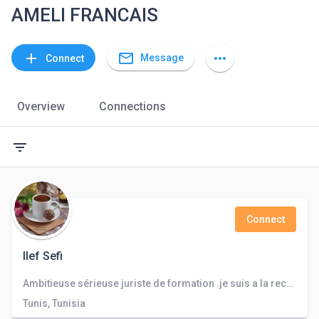
AMELI FRANCAIS
mail_outline
add
more_horiz
Message
Connect
Overview
Connections
filter_list
Connect
Ilef Sefi
Ambitieuse sérieuse juriste de formation .je suis a la recherche d'un travail ou d'un projet qui me satisfait et met en relief ma passion .
Tunis, Tunisia