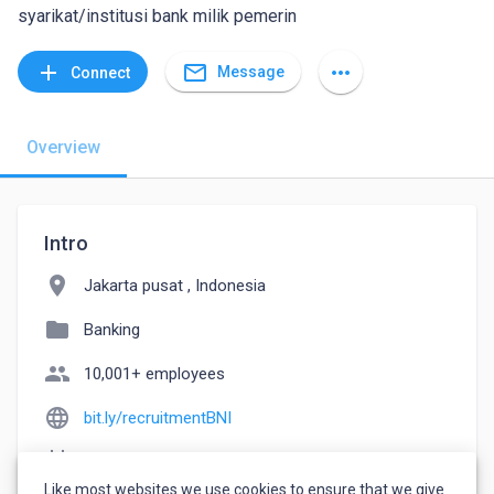
syarikat/institusi bank milik pemerin
mail_outline
add
more_horiz
Message
Connect
Overview
Intro
location_on
Jakarta pusat , Indonesia
folder
Banking
people
10,001+ employees
language
bit.ly/recruitmentBNI
event_note
Founded: 2022
Like most websites we use cookies to ensure that we give