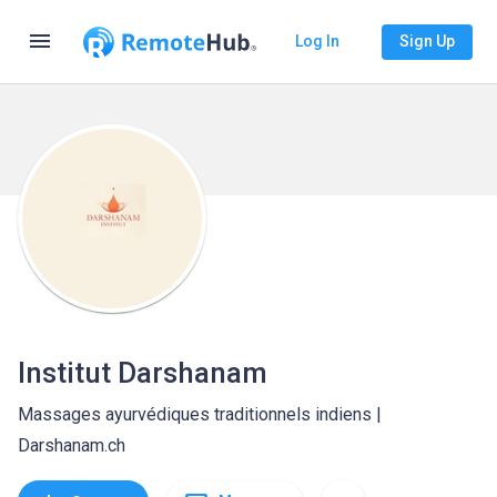
menu
Log In
Sign Up
Institut Darshanam
Massages ayurvédiques traditionnels indiens |
Darshanam.ch