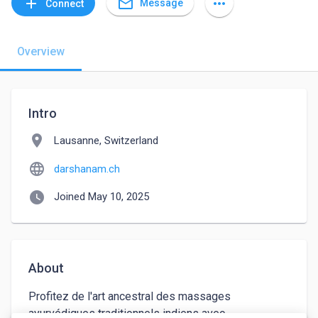
mail_outline
add
more_horiz
Message
Connect
Overview
Intro
location_on
Lausanne, Switzerland
language
darshanam.ch
watch_later
Joined May 10, 2025
About
Profitez de l'art ancestral des massages 
ayurvédiques traditionnels indiens avec 