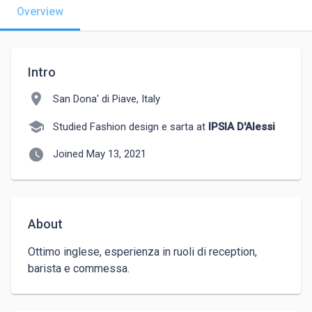
Overview
Intro
location_on
San Dona' di Piave, Italy
school
Studied Fashion design e sarta at
IPSIA D'Alessi
watch_later
Joined May 13, 2021
About
Ottimo inglese, esperienza in ruoli di reception, 
barista e commessa.