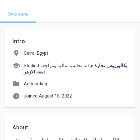
Overview
Intro
location_on
Cairo, Egypt
school
بكالوريوس تجارة ج
Studied محاسبة مالية ومراجعة at
امعة الازهر
folder
Accounting
watch_later
Joined August 18, 2022
About
لااكسب المال وافقد الناس فكسب الناس وثقتهم اهم 
