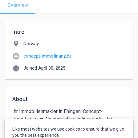
Overview
Intro
location_on
Norway
language
concept-immofinanz.de
watch_later
Joined April 30, 2025
About
Ihr Immobilienmakler in Ehingen: Concept-
ImmoFinanz – Wir verkaufen Ihr Haus oder Ihre 
Wohnung kompetent & erfolgreich. Jetzt Beratung 
Like most websites we use cookies to ensure that we give
anfordern!
you the best experience.