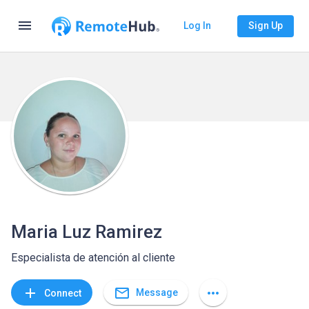
menu
Log In
Sign Up
Maria Luz Ramirez
Especialista de atención al cliente
mail_outline
add
more_horiz
Message
Connect