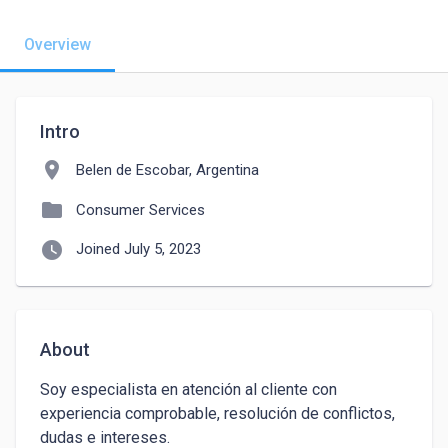
Overview
Intro
location_on
Belen de Escobar, Argentina
folder
Consumer Services
watch_later
Joined July 5, 2023
About
Soy especialista en atención al cliente con 
experiencia comprobable, resolución de conflictos, 
dudas e intereses. 