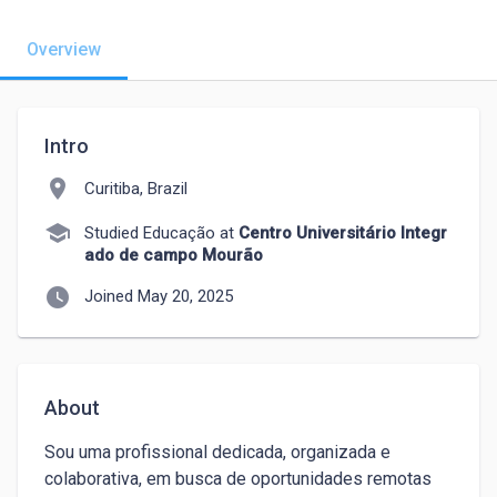
Overview
Intro
location_on
Curitiba, Brazil
school
Studied Educação at
Centro Universitário Integr
ado de campo Mourão
watch_later
Joined May 20, 2025
About
Sou uma profissional dedicada, organizada e 
colaborativa, em busca de oportunidades remotas 