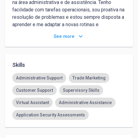
na área administrativa e de assistência. Tenho 
facilidade com tarefas operacionais, sou proativa na 
resolução de problemas e estou sempre disposta a 
aprender e me adaptar a novas rotinas e 
ferramentas. Busco crescer profissionalmente, 
keyboard_arrow_down
See more
desenvolver novas habilidades e contribuir com 
responsabilidade e comprometimento para os 
objetivos da equipe.
Skills
Administrative Support
Trade Marketing
Customer Support
Supervisory Skills
Virtual Assistant
Administrative Assistance
Application Security Assessments