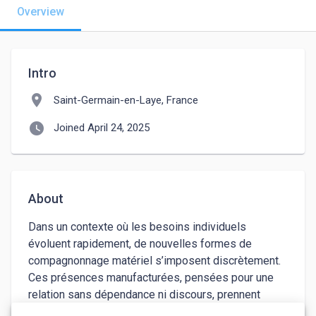
Overview
Intro
location_on
Saint-Germain-en-Laye, France
watch_later
Joined April 24, 2025
About
Dans un contexte où les besoins individuels 
évoluent rapidement, de nouvelles formes de 
compagnonnage matériel s’imposent discrètement. 
Ces présences manufacturées, pensées pour une 
relation sans dépendance ni discours, prennent 
place dans l’intimité sans imposer de cadre ni de 