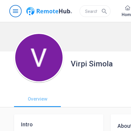
menu
search
Hom
Virpi Simola
Overview
Intro
Abou