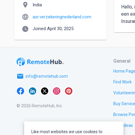
location_on
India
Hallo,
een ex
language
asr.verzekeringnederland.com
Insura
watch_later
Joined April 30, 2025
General
Home Pag
email
info@remotehub.com
Find Work
Volunteeri
Buy Servic
© 2026 RemoteHub, Inc.
Browse Por
Test Ideas
Like most websites we use cookies to