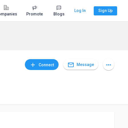
Log In
Sign Up
ompanies
Promote
Blogs
mail_outline
add
more_horiz
Message
Connect