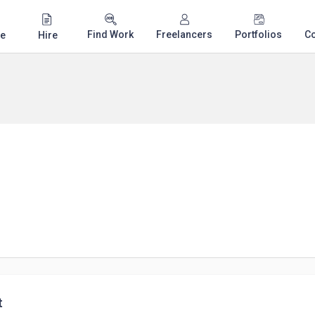
Find Work
Freelancers
Portfolios
C
e
Hire
t